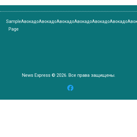
Sample
Авокадо
Авокадо
Авокадо
Авокадо
Авокадо
Авокадо
Аво
Page
News Express © 2026. Все права защищены.