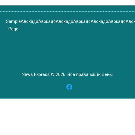
Sample
Авокадо
Авокадо
Авокадо
Авокадо
Авокадо
Авокадо
Аво
Page
News Express © 2026. Все права защищены.