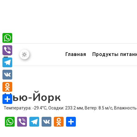
WhatsApp
Главная
Продукты питан
Viber
Telegram
VK
Нью-Йорк
Odnoklassniki
Температура: -29.4°C, Осадки: 233.2 мм, Ветер: 8.5 м/с, Влажность
Отправить
WhatsApp
Viber
Telegram
VK
Odnoklassniki
Отправить