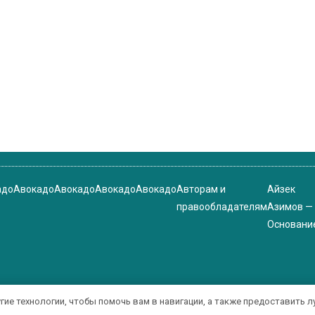
адо
Авокадо
Авокадо
Авокадо
Авокадо
Авторам и
Айзек
правообладателям
Азимов —
Основани
угие технологии, чтобы помочь вам в навигации, а также предоставить