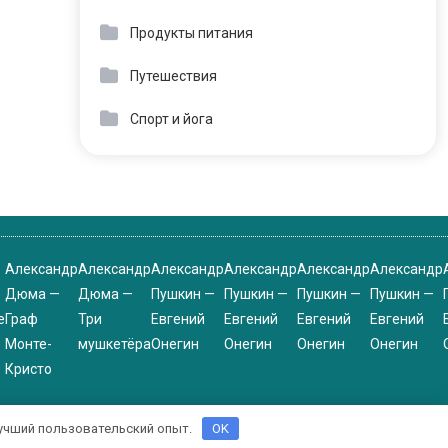
Продукты питания
Путешествия
Спорт и йога
Александр
Александр
Александр
Александр
Александр
Александр
Дюма —
Дюма —
Пушкин —
Пушкин —
Пушкин —
Пушкин —
е
Граф
Три
Евгений
Евгений
Евгений
Евгений
Монте-
мушкетёра
Онегин
Онегин
Онегин
Онегин
Кристо
 лучший пользовательский опыт.
OK