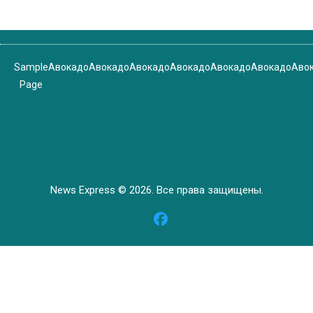
Sample
Авокадо
Авокадо
Авокадо
Авокадо
Авокадо
Авокадо
Аво
Page
News Express © 2026. Все права защищены.