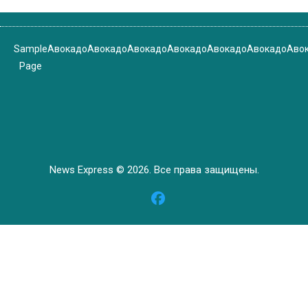
Sample
Авокадо
Авокадо
Авокадо
Авокадо
Авокадо
Авокадо
Аво
Page
News Express © 2026. Все права защищены.