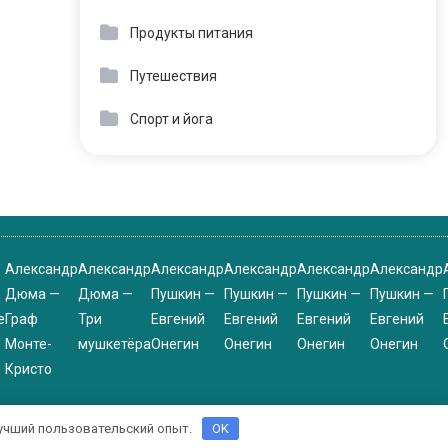
Продукты питания
Путешествия
Спорт и йога
Александр
Александр
Александр
Александр
Александр
Александр
Дюма —
Дюма —
Пушкин —
Пушкин —
Пушкин —
Пушкин —
е
Граф
Три
Евгений
Евгений
Евгений
Евгений
Монте-
мушкетёра
Онегин
Онегин
Онегин
Онегин
Кристо
 лучший пользовательский опыт.
OK