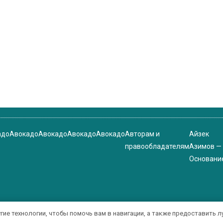
адо
Авокадо
Авокадо
Авокадо
Авокадо
Авторам и
Айзек
правообладателям
Азимов —
Основани
угие технологии, чтобы помочь вам в навигации, а также предоставить