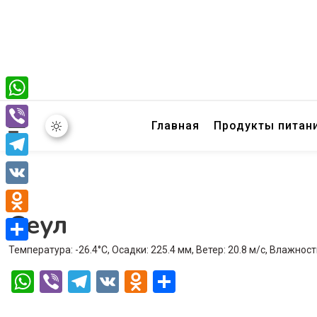
WhatsApp
Главная
Продукты питан
Viber
Telegram
VK
Сеул
Odnoklassniki
Температура: -26.4°C, Осадки: 225.4 мм, Ветер: 20.8 м/с, Влажност
Отправить
WhatsApp
Viber
Telegram
VK
Odnoklassniki
Отправить