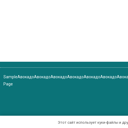
Sample
Авокадо
Авокадо
Авокадо
Авокадо
Авокадо
Авокадо
Авок
Page
Этот сайт использует куки-файлы и др