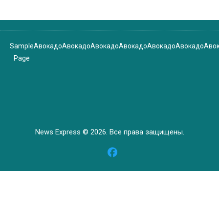
Sample
Авокадо
Авокадо
Авокадо
Авокадо
Авокадо
Авокадо
Аво
Page
News Express © 2026. Все права защищены.