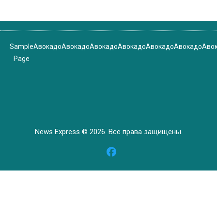
Sample
Авокадо
Авокадо
Авокадо
Авокадо
Авокадо
Авокадо
Аво
Page
News Express © 2026. Все права защищены.