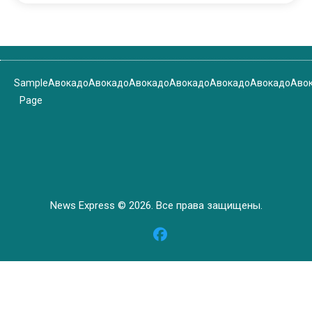
Sample
Авокадо
Авокадо
Авокадо
Авокадо
Авокадо
Авокадо
Аво
Page
News Express © 2026. Все права защищены.