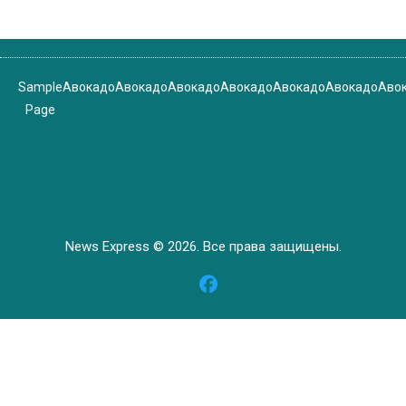
Sample
Авокадо
Авокадо
Авокадо
Авокадо
Авокадо
Авокадо
Аво
Page
News Express © 2026. Все права защищены.