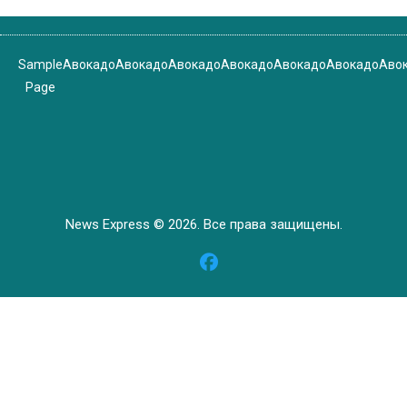
Sample
Авокадо
Авокадо
Авокадо
Авокадо
Авокадо
Авокадо
Аво
Page
News Express © 2026. Все права защищены.