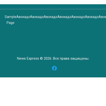
Sample
Авокадо
Авокадо
Авокадо
Авокадо
Авокадо
Авокадо
Аво
Page
News Express © 2026. Все права защищены.