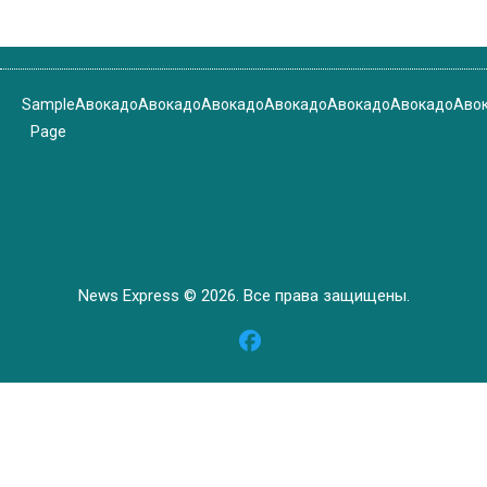
Sample
Авокадо
Авокадо
Авокадо
Авокадо
Авокадо
Авокадо
Аво
Page
News Express © 2026. Все права защищены.