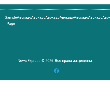
Sample
Авокадо
Авокадо
Авокадо
Авокадо
Авокадо
Авокадо
Аво
Page
News Express © 2026. Все права защищены.