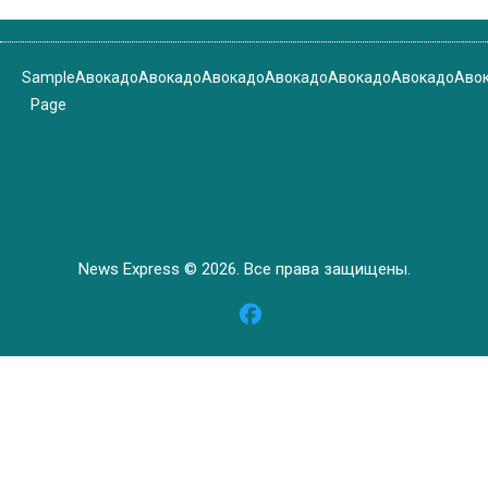
Sample
Авокадо
Авокадо
Авокадо
Авокадо
Авокадо
Авокадо
Аво
Page
News Express © 2026. Все права защищены.