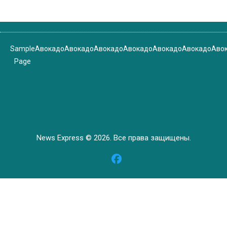
Sample
Авокадо
Авокадо
Авокадо
Авокадо
Авокадо
Авокадо
Аво
Page
News Express © 2026. Все права защищены.