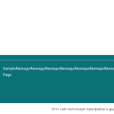
Sample
Авокадо
Авокадо
Авокадо
Авокадо
Авокадо
Авокадо
Авок
Page
Этот сайт использует куки-файлы и др