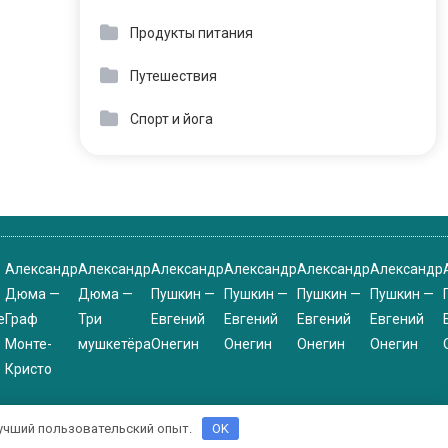
Продукты питания
Путешествия
Спорт и йога
Александр
Александр
Александр
Александр
Александр
Александр
Дюма —
Дюма —
Пушкин —
Пушкин —
Пушкин —
Пушкин —
е
Граф
Три
Евгений
Евгений
Евгений
Евгений
Монте-
мушкетёра
Онегин
Онегин
Онегин
Онегин
Кристо
 лучший пользовательский опыт.
OK