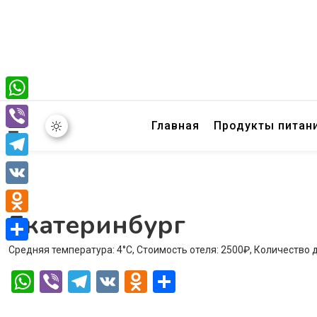
WhatsApp
Главная
Продукты питан
Viber
Telegram
VK
Екатеринбург
Odnoklassniki
Средняя температура: 4°C, Стоимость отеля: 2500₽, Количество 
Отправить
WhatsApp
Viber
Telegram
VK
Odnoklassniki
Отправить