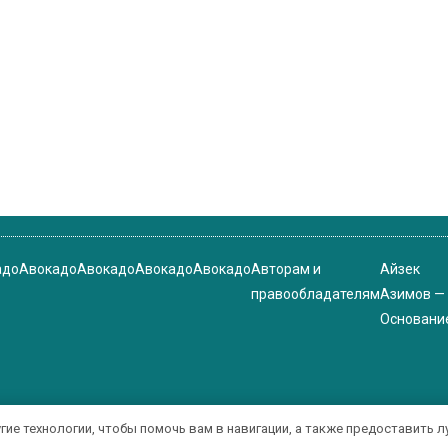
адо
Авокадо
Авокадо
Авокадо
Авокадо
Авторам и
Айзек
правообладателям
Азимов —
Основани
угие технологии, чтобы помочь вам в навигации, а также предоставить