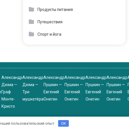
Продукты питания
Путешествия
Спорт и йога
Александр
Александр
Александр
Александр
Александр
Александр
Дюма —
Дюма —
Пушкин —
Пушкин —
Пушкин —
Пушкин —
е
Граф
Три
Евгений
Евгений
Евгений
Евгений
Монте-
мушкетёра
Онегин
Онегин
Онегин
Онегин
Кристо
 лучший пользовательский опыт.
OK