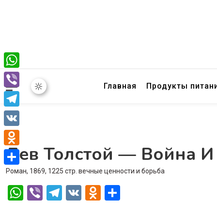
WhatsApp
Главная
Продукты питан
Viber
Telegram
VK
Лев Толстой — Война И
Odnoklassniki
Роман, 1869, 1225 стр. вечные ценности и борьба
Отправить
WhatsApp
Viber
Telegram
VK
Odnoklassniki
Отправить