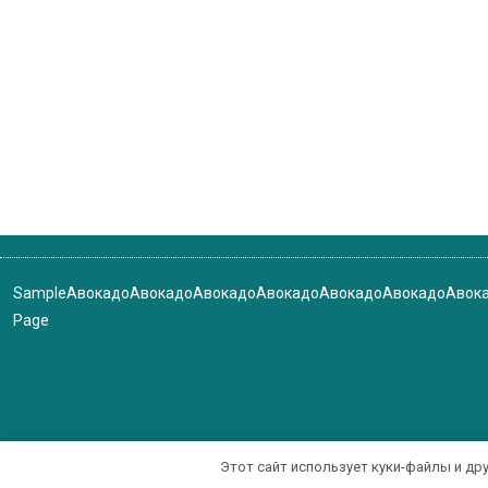
Sample
Авокадо
Авокадо
Авокадо
Авокадо
Авокадо
Авокадо
Авок
Page
Этот сайт использует куки-файлы и др