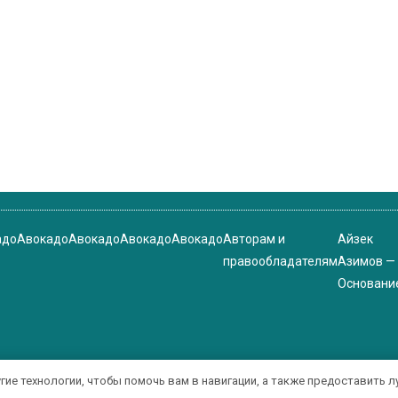
адо
Авокадо
Авокадо
Авокадо
Авокадо
Авторам и
Айзек
правообладателям
Азимов —
Основани
угие технологии, чтобы помочь вам в навигации, а также предоставить