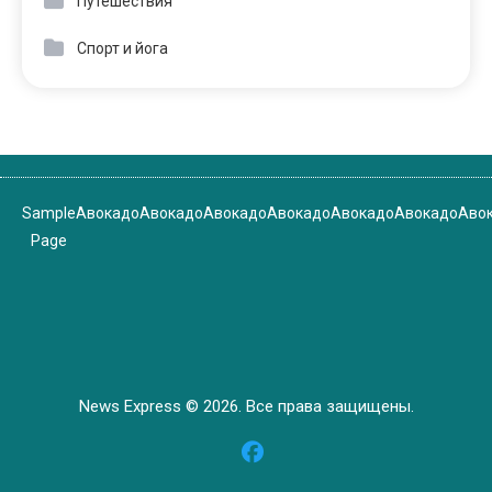
Путешествия
Спорт и йога
Sample
Авокадо
Авокадо
Авокадо
Авокадо
Авокадо
Авокадо
Аво
Page
News Express © 2026. Все права защищены.