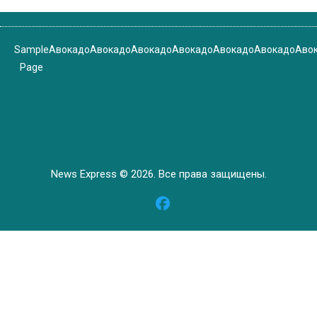
Sample
Авокадо
Авокадо
Авокадо
Авокадо
Авокадо
Авокадо
Аво
Page
News Express © 2026. Все права защищены.