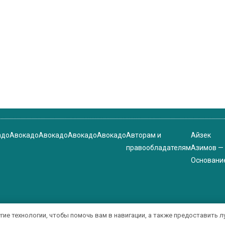
адо
Авокадо
Авокадо
Авокадо
Авокадо
Авторам и
Айзек
правообладателям
Азимов —
Основани
угие технологии, чтобы помочь вам в навигации, а также предоставить