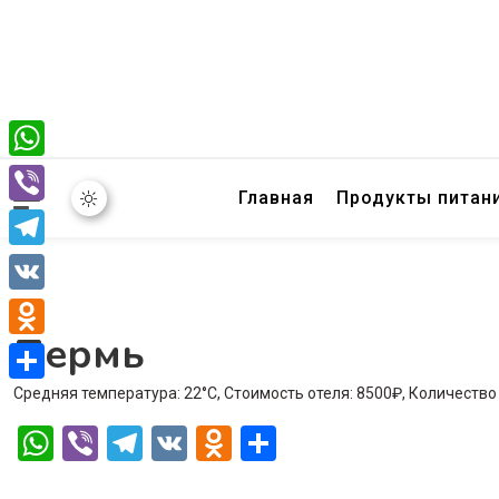
WhatsApp
Главная
Продукты питан
Viber
Telegram
VK
Пермь
Odnoklassniki
Средняя температура: 22°C, Стоимость отеля: 8500₽, Количество
Отправить
WhatsApp
Viber
Telegram
VK
Odnoklassniki
Отправить