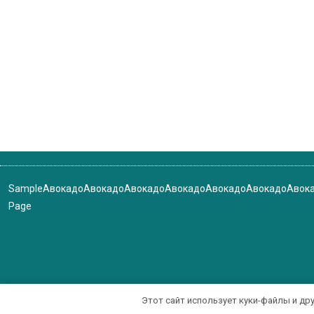
Sample
Авокадо
Авокадо
Авокадо
Авокадо
Авокадо
Авокадо
Авок
Page
Этот сайт использует куки-файлы и др