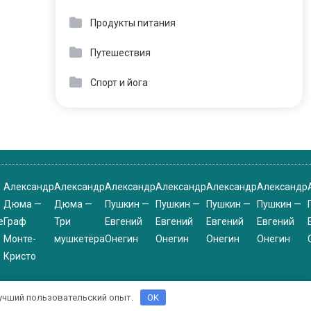
Продукты питания
Путешествия
Спорт и йога
Александр
Александр
Александр
Александр
Александр
Александр
Дюма —
Дюма —
Пушкин —
Пушкин —
Пушкин —
Пушкин —
е
Граф
Три
Евгений
Евгений
Евгений
Евгений
Монте-
мушкетёра
Онегин
Онегин
Онегин
Онегин
Кристо
 лучший пользовательский опыт.
OK