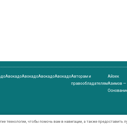
адо
Авокадо
Авокадо
Авокадо
Авокадо
Авторам и
Айзек
правообладателям
Азимов —
Основани
угие технологии, чтобы помочь вам в навигации, а также предоставить