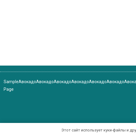
Sample
Авокадо
Авокадо
Авокадо
Авокадо
Авокадо
Авокадо
Авок
Page
Этот сайт использует куки-файлы и др