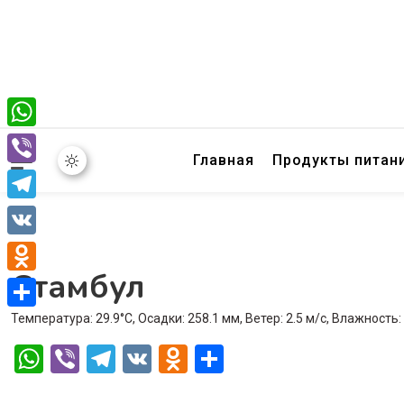
WhatsApp
Главная
Продукты питан
Viber
Telegram
VK
Стамбул
Odnoklassniki
Температура: 29.9°C, Осадки: 258.1 мм, Ветер: 2.5 м/с, Влажность
Отправить
WhatsApp
Viber
Telegram
VK
Odnoklassniki
Отправить