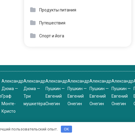
Продукты питания
Путешествия
Спорт и йога
Александр
Александр
Александр
Александр
Александр
Александр
Дюма —
Дюма —
Пушкин —
Пушкин —
Пушкин —
Пушкин —
е
Граф
Три
Евгений
Евгений
Евгений
Евгений
Монте-
мушкетёра
Онегин
Онегин
Онегин
Онегин
Кристо
 лучший пользовательский опыт.
OK