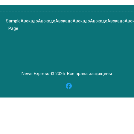
Sample
Авокадо
Авокадо
Авокадо
Авокадо
Авокадо
Авокадо
Аво
Page
News Express © 2026. Все права защищены.