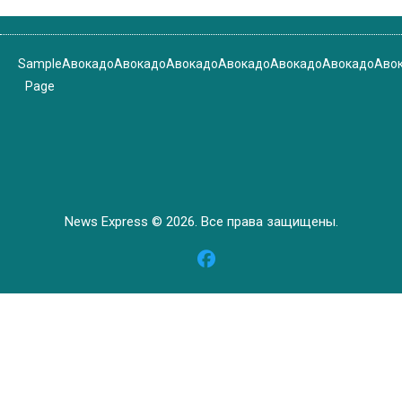
Sample
Авокадо
Авокадо
Авокадо
Авокадо
Авокадо
Авокадо
Аво
Page
News Express © 2026. Все права защищены.