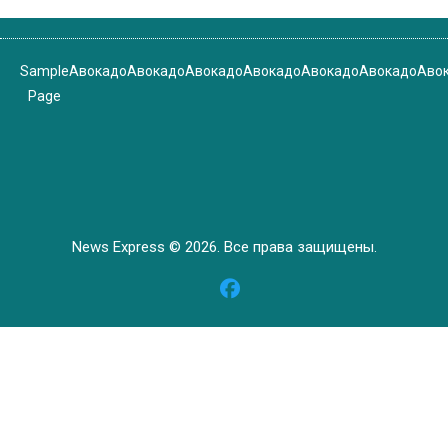
Sample
Авокадо
Авокадо
Авокадо
Авокадо
Авокадо
Авокадо
Аво
Page
News Express © 2026. Все права защищены.