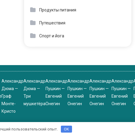
Продукты питания
Путешествия
Спорт и йога
Александр
Александр
Александр
Александр
Александр
Александр
Дюма —
Дюма —
Пушкин —
Пушкин —
Пушкин —
Пушкин —
е
Граф
Три
Евгений
Евгений
Евгений
Евгений
Монте-
мушкетёра
Онегин
Онегин
Онегин
Онегин
Кристо
 лучший пользовательский опыт.
OK