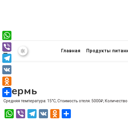
WhatsApp
Главная
Продукты питан
Viber
Telegram
VK
Пермь
Odnoklassniki
Средняя температура: 15°C, Стоимость отеля: 5000₽, Количество
Отправить
WhatsApp
Viber
Telegram
VK
Odnoklassniki
Отправить