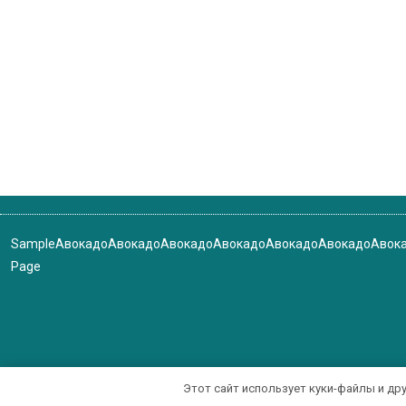
Sample
Авокадо
Авокадо
Авокадо
Авокадо
Авокадо
Авокадо
Авок
Page
Этот сайт использует куки-файлы и др