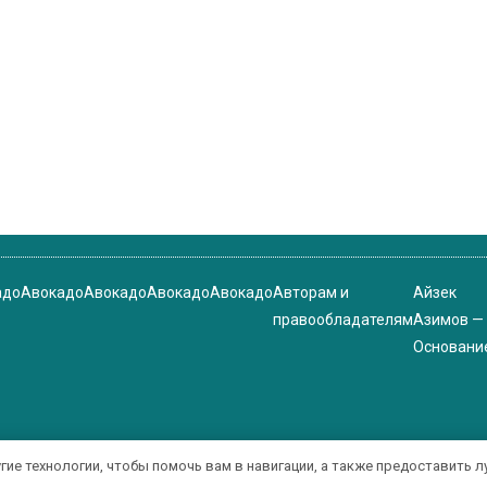
адо
Авокадо
Авокадо
Авокадо
Авокадо
Авторам и
Айзек
правообладателям
Азимов —
Основани
угие технологии, чтобы помочь вам в навигации, а также предоставить