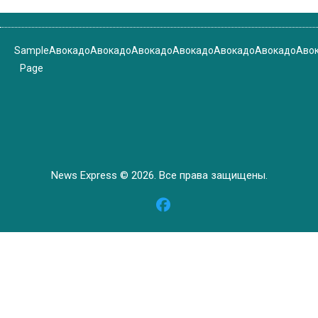
Sample
Авокадо
Авокадо
Авокадо
Авокадо
Авокадо
Авокадо
Аво
Page
News Express © 2026. Все права защищены.