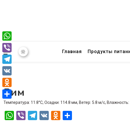
WhatsApp
Главная
Продукты питан
Viber
Telegram
VK
Рим
Odnoklassniki
Температура: 11.8°C, Осадки: 114.8 мм, Ветер: 5.8 м/с, Влажность
Отправить
WhatsApp
Viber
Telegram
VK
Odnoklassniki
Отправить