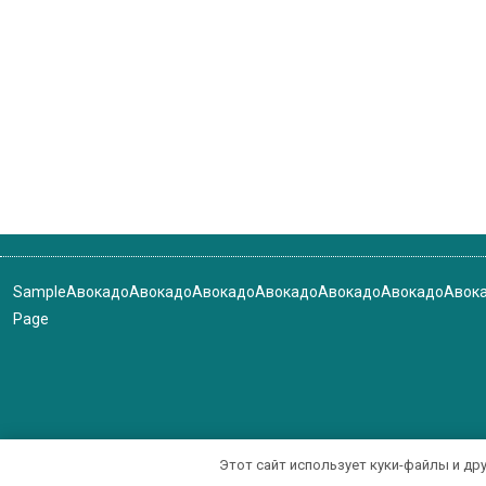
Sample
Авокадо
Авокадо
Авокадо
Авокадо
Авокадо
Авокадо
Авок
Page
Этот сайт использует куки-файлы и др