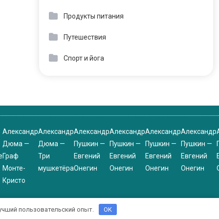
Продукты питания
Путешествия
Спорт и йога
Александр
Александр
Александр
Александр
Александр
Александр
Дюма —
Дюма —
Пушкин —
Пушкин —
Пушкин —
Пушкин —
е
Граф
Три
Евгений
Евгений
Евгений
Евгений
Монте-
мушкетёра
Онегин
Онегин
Онегин
Онегин
Кристо
 лучший пользовательский опыт.
OK