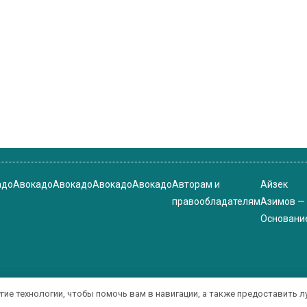
адо
Авокадо
Авокадо
Авокадо
Авокадо
Авторам и
Айзек
правообладателям
Азимов —
Основани
угие технологии, чтобы помочь вам в навигации, а также предоставить