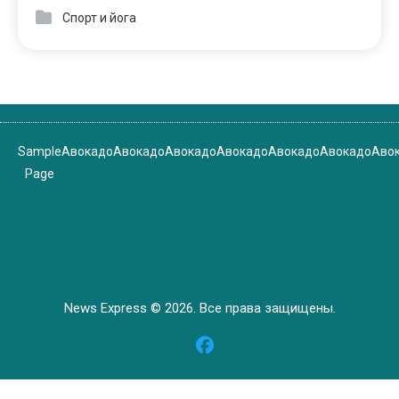
Спорт и йога
Sample
Авокадо
Авокадо
Авокадо
Авокадо
Авокадо
Авокадо
Аво
Page
News Express © 2026. Все права защищены.