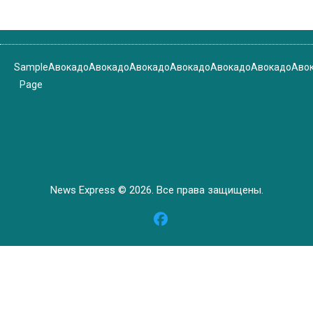
Sample
Авокадо
Авокадо
Авокадо
Авокадо
Авокадо
Авокадо
Аво
Page
News Express © 2026. Все права защищены.