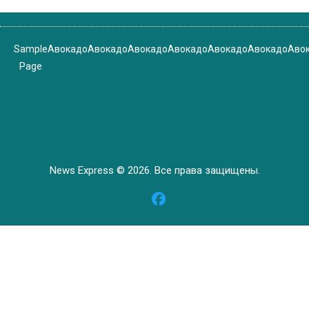
Sample
Авокадо
Авокадо
Авокадо
Авокадо
Авокадо
Авокадо
Аво
Page
News Express © 2026. Все права защищены.