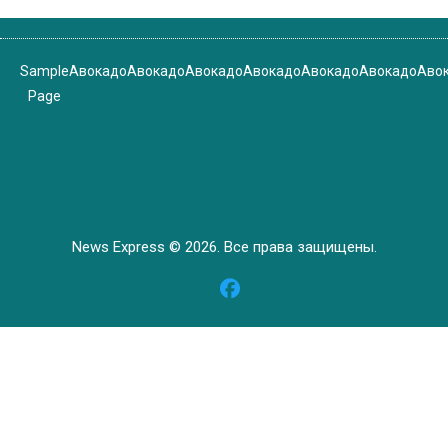
Sample
Авокадо
Авокадо
Авокадо
Авокадо
Авокадо
Авокадо
Аво
Page
News Express © 2026. Все права защищены.