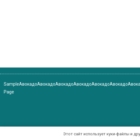
Sample
Авокадо
Авокадо
Авокадо
Авокадо
Авокадо
Авокадо
Авок
Page
Этот сайт использует куки-файлы и др