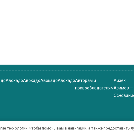
адо
Авокадо
Авокадо
Авокадо
Авокадо
Авторам и
Айзек
правообладателям
Азимов —
Основани
угие технологии, чтобы помочь вам в навигации, а также предоставить