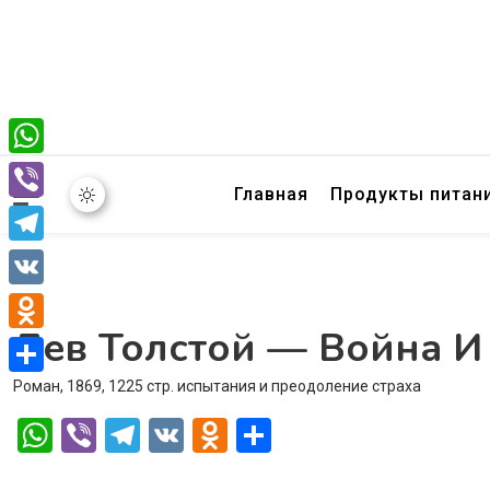
WhatsApp
Главная
Продукты питан
Viber
Telegram
VK
Лев Толстой — Война И
Odnoklassniki
Роман, 1869, 1225 стр. испытания и преодоление страха
Отправить
WhatsApp
Viber
Telegram
VK
Odnoklassniki
Отправить