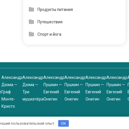
Продукты питания
Путешествия
Спорт и йога
Александр
Александр
Александр
Александр
Александр
Александр
Дюма —
Дюма —
Пушкин —
Пушкин —
Пушкин —
Пушкин —
е
Граф
Три
Евгений
Евгений
Евгений
Евгений
Монте-
мушкетёра
Онегин
Онегин
Онегин
Онегин
Кристо
 лучший пользовательский опыт.
OK