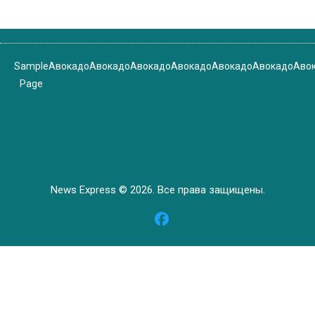
Sample
Авокадо
Авокадо
Авокадо
Авокадо
Авокадо
Авокадо
Аво
Page
News Express © 2026. Все права защищены.