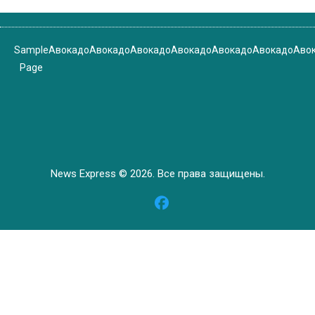
Sample
Авокадо
Авокадо
Авокадо
Авокадо
Авокадо
Авокадо
Аво
Page
News Express © 2026. Все права защищены.