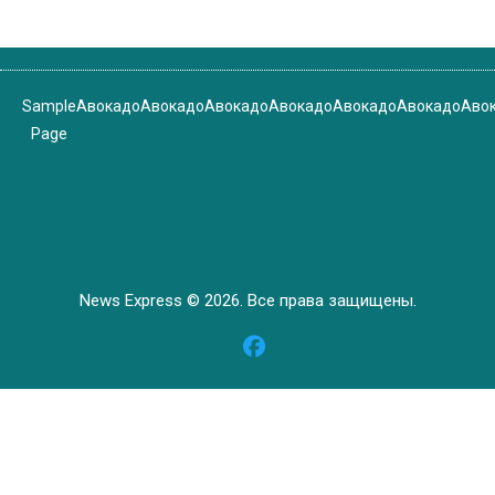
Sample
Авокадо
Авокадо
Авокадо
Авокадо
Авокадо
Авокадо
Аво
Page
News Express © 2026. Все права защищены.