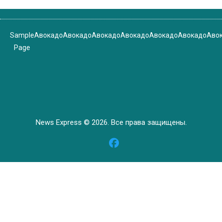
Sample
Авокадо
Авокадо
Авокадо
Авокадо
Авокадо
Авокадо
Аво
Page
News Express © 2026. Все права защищены.