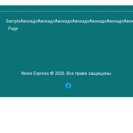
Sample
Авокадо
Авокадо
Авокадо
Авокадо
Авокадо
Авокадо
Аво
Page
News Express © 2026. Все права защищены.