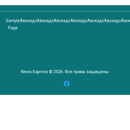
Sample
Авокадо
Авокадо
Авокадо
Авокадо
Авокадо
Авокадо
Аво
Page
News Express © 2026. Все права защищены.