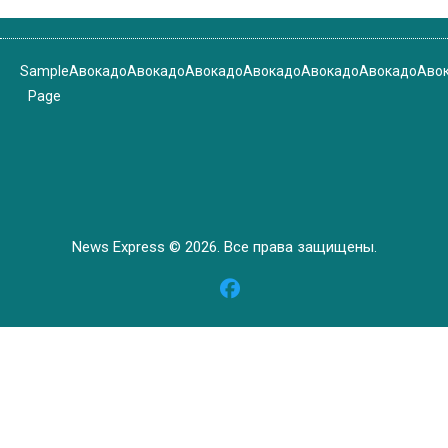
Sample
Авокадо
Авокадо
Авокадо
Авокадо
Авокадо
Авокадо
Аво
Page
News Express © 2026. Все права защищены.