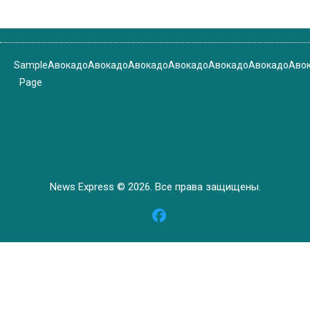
Sample
Авокадо
Авокадо
Авокадо
Авокадо
Авокадо
Авокадо
Аво
Page
News Express © 2026. Все права защищены.