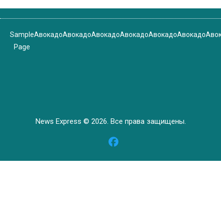
Sample
Авокадо
Авокадо
Авокадо
Авокадо
Авокадо
Авокадо
Аво
Page
News Express © 2026. Все права защищены.