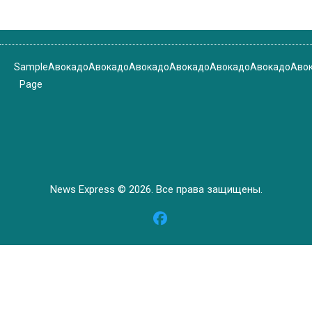
Sample
Авокадо
Авокадо
Авокадо
Авокадо
Авокадо
Авокадо
Аво
Page
News Express © 2026. Все права защищены.