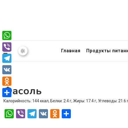
WhatsApp
Главная
Продукты питан
Viber
Telegram
VK
Фасоль
Odnoklassniki
Калорийность: 144 ккал, Белки: 2.4 г, Жиры: 17.4 г, Углеводы: 21.6 
Отправить
WhatsApp
Viber
Telegram
VK
Odnoklassniki
Отправить