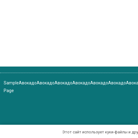
Sample
Авокадо
Авокадо
Авокадо
Авокадо
Авокадо
Авокадо
Авок
Page
Этот сайт использует куки-файлы и др