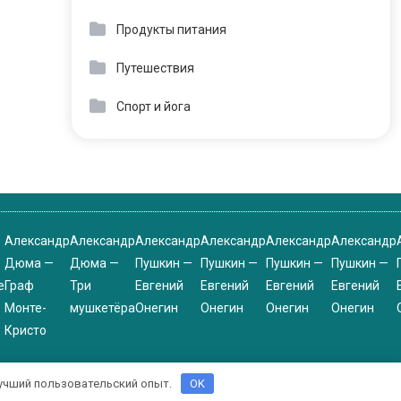
Продукты питания
Путешествия
Спорт и йога
Александр
Александр
Александр
Александр
Александр
Александр
Дюма —
Дюма —
Пушкин —
Пушкин —
Пушкин —
Пушкин —
е
Граф
Три
Евгений
Евгений
Евгений
Евгений
Монте-
мушкетёра
Онегин
Онегин
Онегин
Онегин
Кристо
 лучший пользовательский опыт.
OK