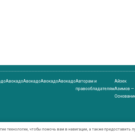
адо
Авокадо
Авокадо
Авокадо
Авокадо
Авторам и
Айзек
правообладателям
Азимов —
Основани
угие технологии, чтобы помочь вам в навигации, а также предоставить