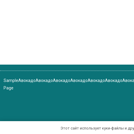
Sample
Авокадо
Авокадо
Авокадо
Авокадо
Авокадо
Авокадо
Авок
Page
Этот сайт использует куки-файлы и др