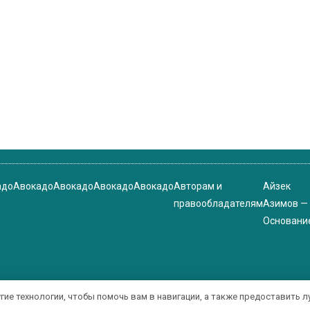
адо
Авокадо
Авокадо
Авокадо
Авокадо
Авторам и
Айзек
правообладателям
Азимов —
Основани
угие технологии, чтобы помочь вам в навигации, а также предоставить