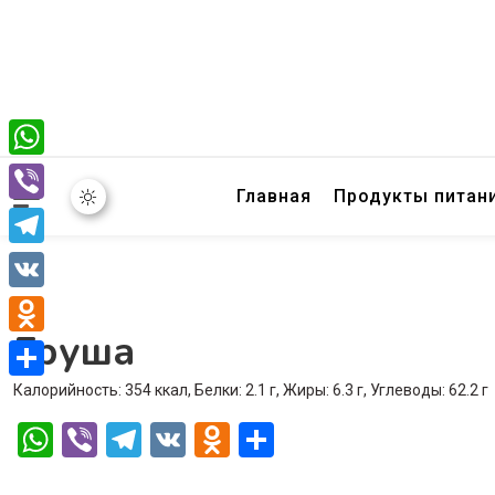
WhatsApp
Главная
Продукты питан
Viber
Telegram
VK
Груша
Odnoklassniki
Калорийность: 354 ккал, Белки: 2.1 г, Жиры: 6.3 г, Углеводы: 62.2 г
Отправить
WhatsApp
Viber
Telegram
VK
Odnoklassniki
Отправить