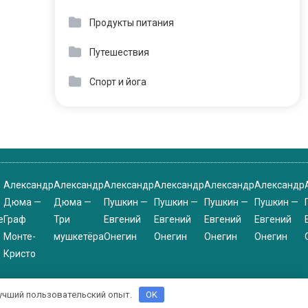
Продукты питания
Путешествия
Спорт и йога
Александр
Александр
Александр
Александр
Александр
Александр
Дюма —
Дюма —
Пушкин —
Пушкин —
Пушкин —
Пушкин —
е
Граф
Три
Евгений
Евгений
Евгений
Евгений
Монте-
мушкетёра
Онегин
Онегин
Онегин
Онегин
Кристо
 лучший пользовательский опыт.
OK