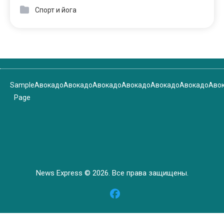
Спорт и йога
Sample
Авокадо
Авокадо
Авокадо
Авокадо
Авокадо
Авокадо
Аво
Page
News Express © 2026. Все права защищены.