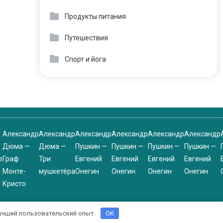
Продукты питания
Путешествия
Спорт и йога
Александр
Александр
Александр
Александр
Александр
Александр
Дюма —
Дюма —
Пушкин —
Пушкин —
Пушкин —
Пушкин —
е
Граф
Три
Евгений
Евгений
Евгений
Евгений
Монте-
мушкетёра
Онегин
Онегин
Онегин
Онегин
Кристо
 лучший пользовательский опыт.
OK