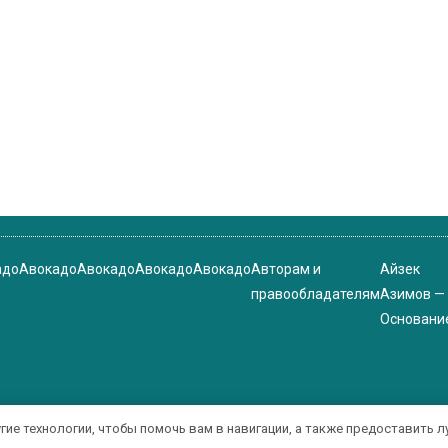
адо
Авокадо
Авокадо
Авокадо
Авокадо
Авторам и
Айзек
правообладателям
Азимов —
Основани
угие технологии, чтобы помочь вам в навигации, а также предоставить