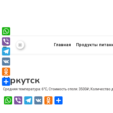
WhatsApp
Главная
Продукты питан
Viber
Telegram
VK
Иркутск
Odnoklassniki
Средняя температура: 6°C, Стоимость отеля: 3500₽, Количество 
Отправить
WhatsApp
Viber
Telegram
VK
Odnoklassniki
Отправить