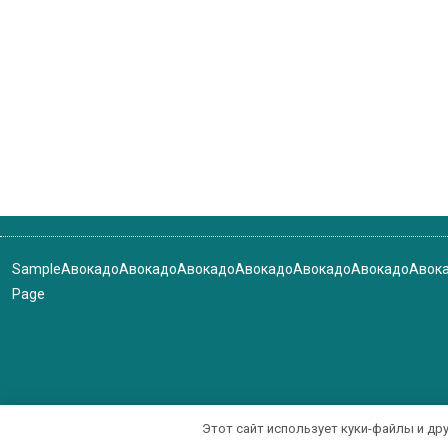
Sample
Авокадо
Авокадо
Авокадо
Авокадо
Авокадо
Авокадо
Авок
Page
Этот сайт использует куки-файлы и др