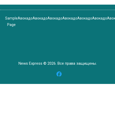
Sample
Авокадо
Авокадо
Авокадо
Авокадо
Авокадо
Авокадо
Аво
Page
News Express © 2026. Все права защищены.