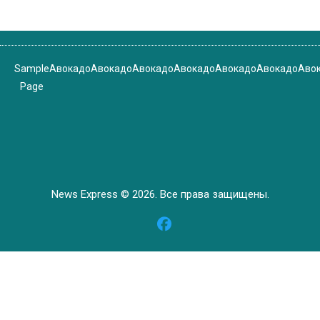
Sample
Авокадо
Авокадо
Авокадо
Авокадо
Авокадо
Авокадо
Аво
Page
News Express © 2026. Все права защищены.