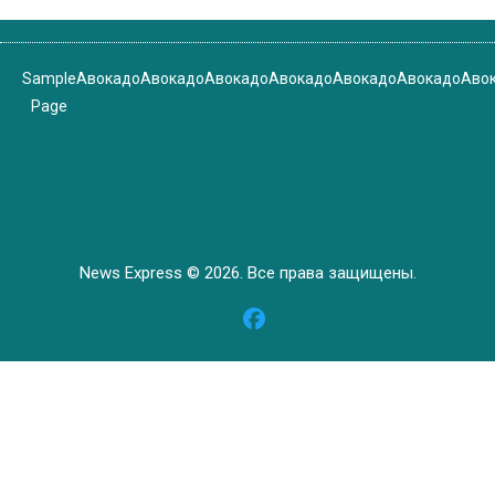
Sample
Авокадо
Авокадо
Авокадо
Авокадо
Авокадо
Авокадо
Аво
Page
News Express © 2026. Все права защищены.